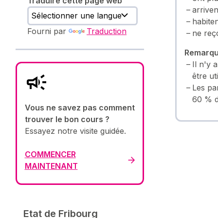
Traduire cette page web
arriven
habiten
Fourni par
Traduction
ne reço
Remarq
Il n'y 
être u
Les par
60 % d
Vous ne savez pas comment
trouver le bon cours ?
Essayez notre visite guidée.
COMMENCER
MAINTENANT
Etat de Fribourg