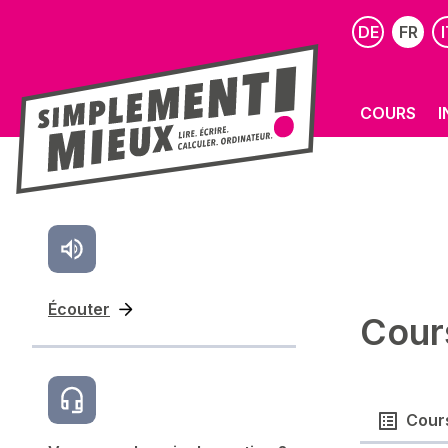
DE
FR
I
COURS
I
Écouter
Cour
Cour