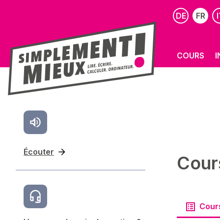
DE
FR
I
COURS
I
Écouter
Cour
Cour