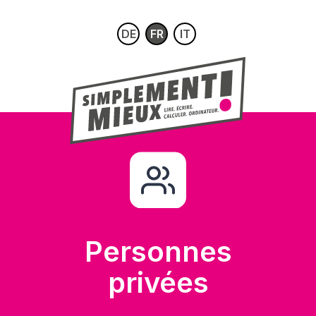
DE
FR
IT
Personnes
privées