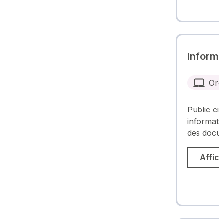
Inform
Or
Public c
informat
des doc
Affic