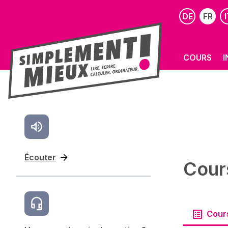
DE
FR
I
COURS
I
Écouter
Cour
Cour