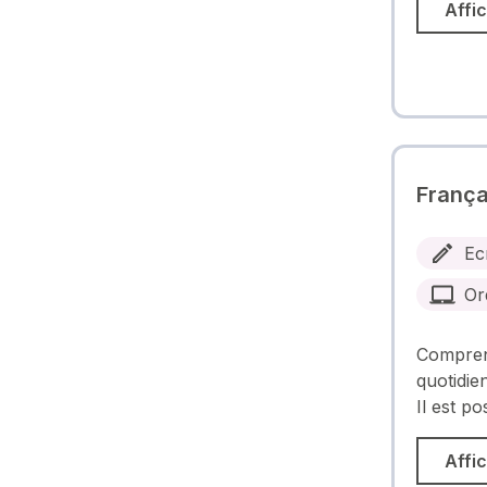
Affic
França
Ec
Or
Comprend
quotidien
Il est po
Affic