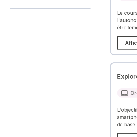
Le cours
l'autono
étroitem
Affic
Explor
Or
L'object
smartpho
de base