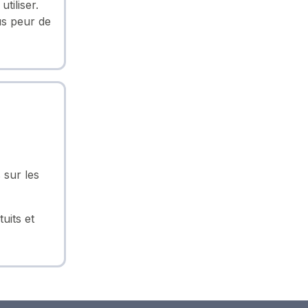
tiliser.
us peur de
 sur les
uits et