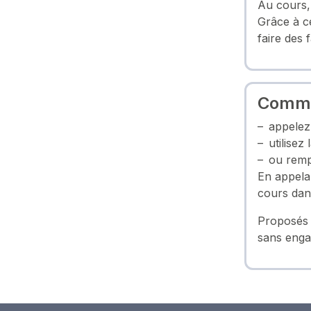
Au cours, 
Grâce à ce
faire des 
Commen
appelez 
utilisez
ou remp
En appelan
cours dan
Proposés p
sans enga