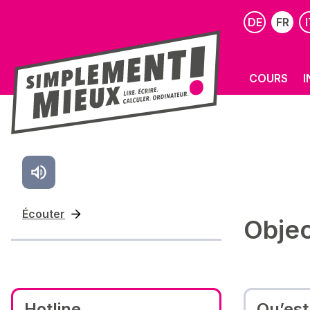
DE
FR
I
COURS
I
Écouter
Objec
Hotline
Qu’est