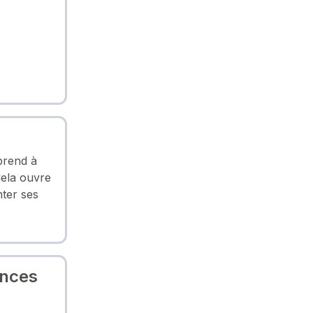
prend à
Cela ouvre
ter ses
ences