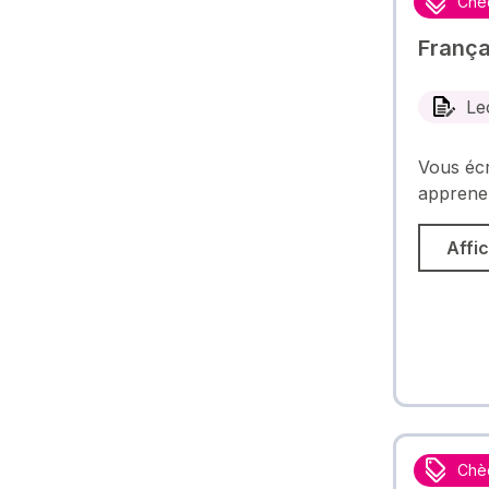
Chè
França
Le
Vous écr
apprenez
Affic
Chè