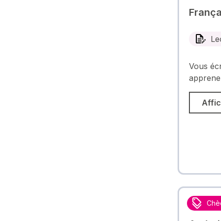
França
Le
Vous écr
apprenez
Affic
Chè