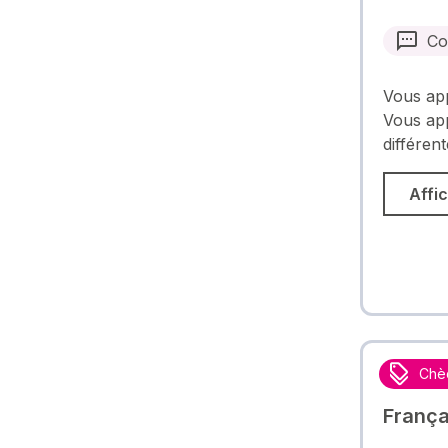
Co
Vous app
Vous ap
différen
Affic
Chè
França