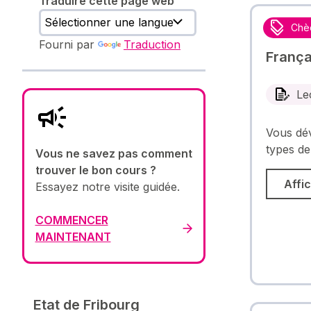
Traduire cette page web
Chè
Fourni par
Traduction
Françai
Le
Vous dév
types de
Vous ne savez pas comment
trouver le bon cours ?
Affic
Essayez notre visite guidée.
COMMENCER
MAINTENANT
Etat de Fribourg