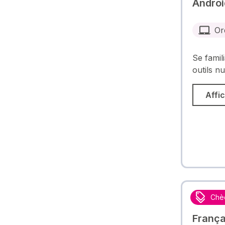
Androi
Or
Se famili
outils n
Affic
Chè
França