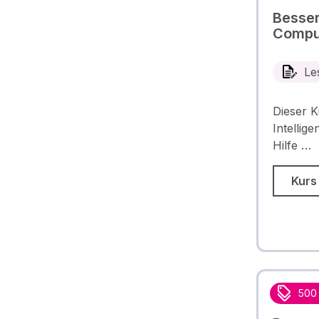
Besser
Comput
Le
Dieser K
Intellig
Hilfe …
Kurs
500