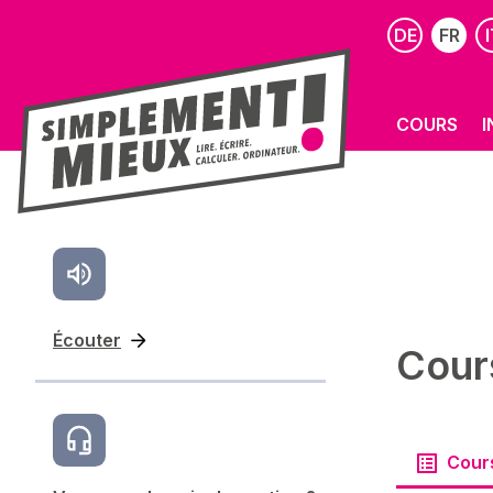
DE
FR
I
COURS
I
Écouter
Cours
Cour