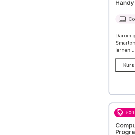
Handy 
Co
Darum ge
Smartpho
lernen 
Kurs
500
Comput
Progra