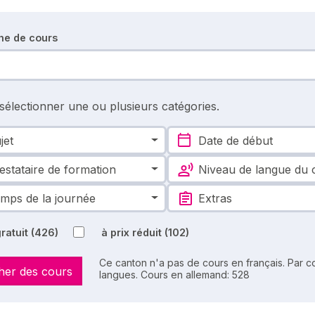
he de cours
 sélectionner une ou plusieurs catégories.
jet
Date de début
estataire de formation
Niveau de langue du 
mps de la journée
Extras
ratuit
(426)
à prix réduit
(102)
Ce canton n'a pas de cours en français. Par co
her des cours
langues. Cours en allemand: 528