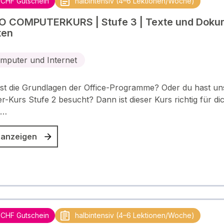
 CHF Gutschein
halbintensiv (4–6 Lektionen/Woche)
O COMPUTERKURS | Stufe 3 | Texte und Doku
ten
mputer und Internet
st die Grundlagen der Office-Programme? Oder du hast un
-Kurs Stufe 2 besucht? Dann ist dieser Kurs richtig für di
 …
 anzeigen
 CHF Gutschein
halbintensiv (4–6 Lektionen/Woche)