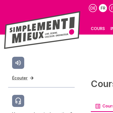
DE
FR
I
COURS
I
Écouter
Cour
Cour