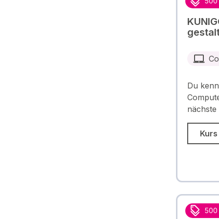
500
KUNIG
gestal
Co
Du kenn
Computer
nächste
Kurs
500