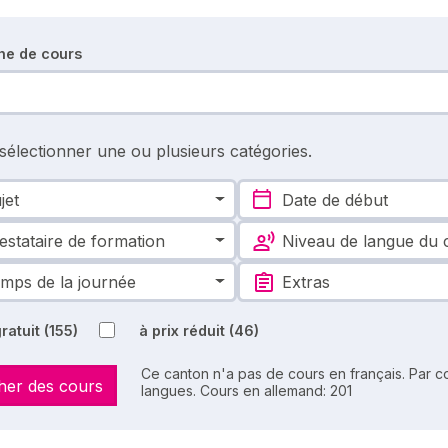
he de cours
 sélectionner une ou plusieurs catégories.
jet
Date de début
estataire de formation
Niveau de langue du 
mps de la journée
Extras
ratuit
(155)
à prix réduit
(46)
Ce canton n'a pas de cours en français. Par co
her des cours
langues. Cours en allemand: 201