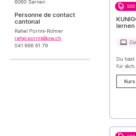
6060 Sarnen
500
Personne de contact
KUNIG
cantonal
lernen
Rahel Porrini-Rohrer
rahel.porrini@ow.ch
Co
041 666 61 79
Du hast 
für dich
Kurs