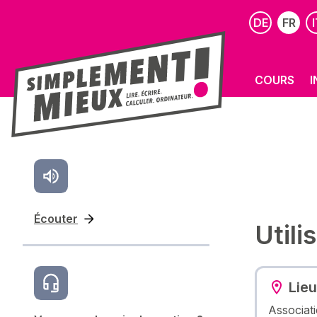
DE
FR
I
COURS
I
Écouter
Utili
Lieu
Associati