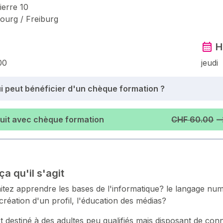
ierre 10
bourg / Freiburg
H
00
jeudi
i peut bénéficier d'un chèque formation ?
duit avec chèque formation
CHF 60.00
⟶
ça qu'il s'agit
tez apprendre les bases de l'informatique? le langage numé
 création d'un profil, l'éducation des médias?
t destiné à des adultes peu qualifiés mais disposant de con