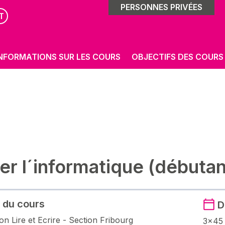
PERSONNES PRIVÉES
T
NFORMATIONS SUR LES COURS
OBJECTIFS DES COURS
ser l´informatique (débutan
 du cours
D
on Lire et Ecrire - Section Fribourg
3×45 