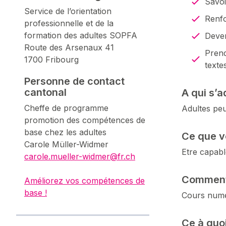
Savoi
Service de l’orientation
Renfo
professionnelle et de la
formation des adultes SOPFA
Deven
Route des Arsenaux 41
Prend
1700 Fribourg
texte
Personne de contact
cantonal
A qui s’a
Cheffe de programme
Adultes peu
promotion des compétences de
base chez les adultes
Ce que v
Carole Müller-Widmer
Etre capabl
carole.mueller-widmer@fr.ch
Comment 
Améliorez vos compétences de
base !
Cours numé
Ce à quo