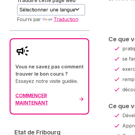
Traduire cette page web
Fourni par
Traduction
Ce que v
prati
se fa
Vous ne savez pas comment
exerc
trouver le bon cours ?
rempl
Essayez notre visite guidée.
décou
COMMENCER
MAINTENANT
Ce que v
Dével
Appr
Etat de Fribourg