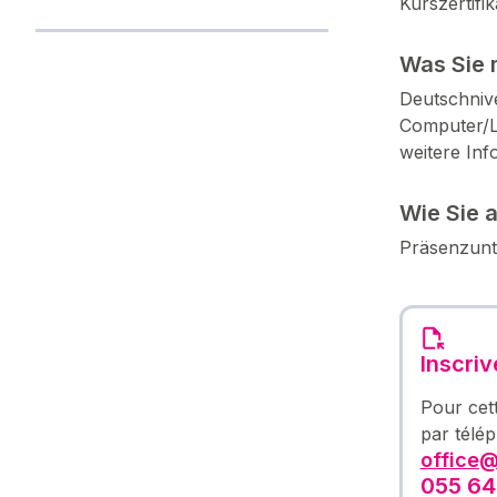
Kurszertifi
Was Sie 
Deutschniv
Computer/L
weitere Inf
Wie Sie 
Präsenzunt
Inscri
Pour cet
par télé
office@
055 64