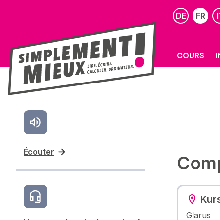
DE
FR
I
COURS
I
Écouter
Compu
Kur
Glarus