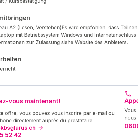
kat / Kursbestätigung
mitbringen
eau A2 (Lesen, Verstehen)Es wird empfohlen, dass Teilne
aptop mit Betriebssystem Windows und Internetanschluss 
ormationen zur Zulassung siehe Website des Anbieters.
arbeiten
erricht
Appe
vez-vous maintenant!
Vous 
te offre, vous pouvez vous inscrire par e-mail ou
nous 
phone directement auprès du prestataire.
0800
kbsglarus.ch
5 52 42