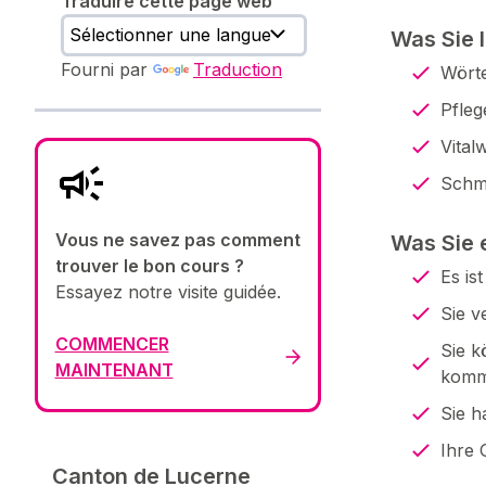
Traduire cette page web
Was Sie 
Fourni par
Traduction
Wört
Pfle
Vital
Schm
Vous ne savez pas comment
Was Sie 
trouver le bon cours ?
Es is
Essayez notre visite guidée.
Sie v
COMMENCER
Sie k
MAINTENANT
komm
Sie h
Ihre 
Canton de Lucerne