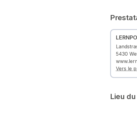
Prestat
LERNP
Landstra
5430 Wet
www.ler
Vers le p
Lieu du