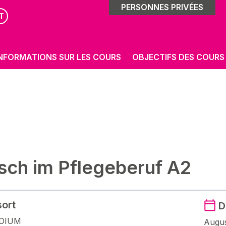
PERSONNES PRIVÉES
T
NFORMATIONS SUR LES COURS
OBJECTIFS DES COURS
sch im Pflegeberuf A2
sort
D
DIUM
Augus