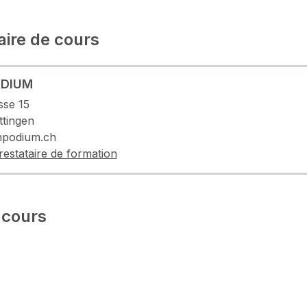
aire de cours
ODIUM
sse 15
tingen
npodium.ch
restataire de formation
 cours