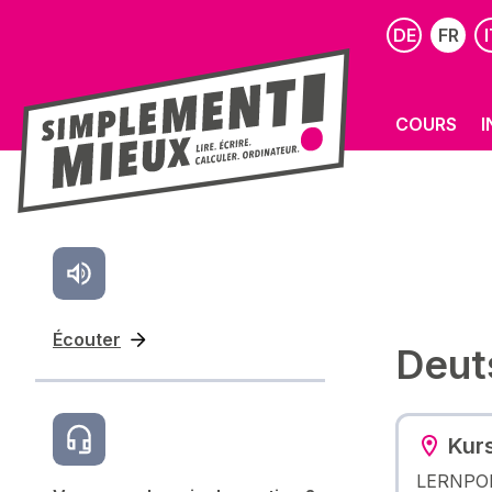
DE
FR
I
COURS
I
Écouter
Deut
Kur
LERNPO