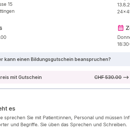
sse 15
13.8.
tingen
24×4
s
Z
.00
Donn
18:30
r kann einen Bildungsgutschein beanspruchen?
reis mit Gutschein
CHF 530.00
⟶ 
ht es
ge sprechen Sie mit Patient:innen, Personal und müssen In
rter und Begriffe. Sie üben das Sprechen und Schreiben.