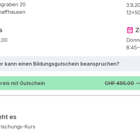
ngraben 20
3.9.2
haffhausen
12×50
s
Z
.00
Donn
8:45 –
r kann einen Bildungsgutschein beanspruchen?
reis mit Gutschein
CHF 495.00
⟶
ht es
frischungs-Kurs