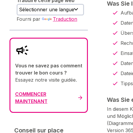
Traduire cette page web
Was Sie 
Aufba
Fourni par
Traduction
Daten
Übers
Rech
Einsa
Daten
Vous ne savez pas comment
trouver le bon cours ?
Datei
Essayez notre visite guidée.
Tipps
COMMENCER
Was Sie 
MAINTENANT
In diesem K
und Möglich
(Diagramme)
Conseil sur place
Version 365