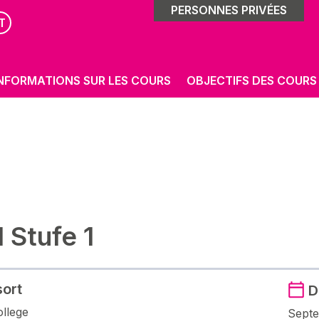
PERSONNES PRIVÉES
T
NFORMATIONS SUR LES COURS
OBJECTIFS DES COURS
 Stufe 1
sort
D
llege
Sept