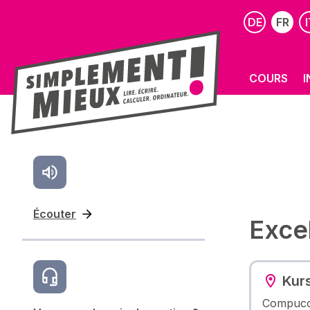
DE
FR
I
COURS
I
Écouter
Excel
Kur
Compuco