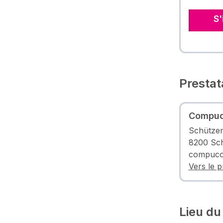
S'
Prestat
Compuc
Schütze
8200 Sc
compucol
Vers le p
Lieu du