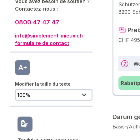
Vous avez besoin de soutien ?
Schütze
Contactez-nous :
8200 Sc
0800 47 47 47
Prei
info@simplement-mieux.ch
CHF 495
formulaire de contact
We
Rabattp
Modifier la taille du texte
Darum ge
Basis-/Auf