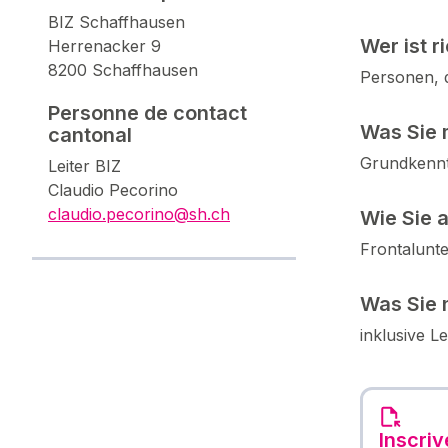
BIZ Schaffhausen
Wer ist r
Herrenacker 9
8200 Schaffhausen
Personen, d
Personne de contact
Was Sie 
cantonal
Grundkennt
Leiter BIZ
Claudio Pecorino
claudio.pecorino@sh.ch
Wie Sie 
Frontalunte
Was Sie 
inklusive L
Inscri