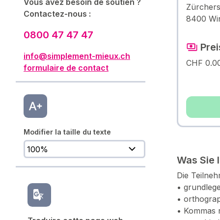
Vous avez besoin de soutien ?
Zürchers
Contactez-nous :
8400 Win
0800 47 47 47
Prei
info@simplement-mieux.ch
CHF 0.0
formulaire de contact
Modifier la taille du texte
Was Sie 
Die Teilne
• grundleg
• orthograp
• Kommas r