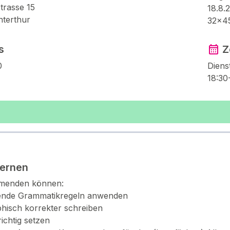
trasse 15
18.8.
terthur
32×4
s
Z
0
Diens
18:30
lernen
hmenden können:
ende Grammatikregeln anwenden
hisch korrekter schreiben
ichtig setzen