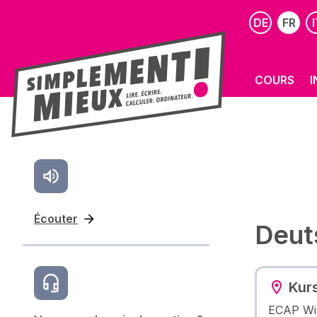
DE
FR
I
COURS
I
Écouter
Deut
Kur
ECAP Wi