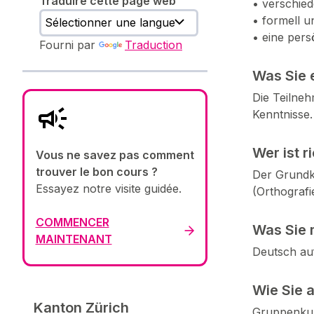
Traduire cette page web
• verschied
• formell u
• eine pers
Fourni par
Traduction
Was Sie 
Die Teilneh
Kenntnisse.
Wer ist r
Vous ne savez pas comment
trouver le bon cours ?
Der Grundku
Essayez notre visite guidée.
(Orthograf
COMMENCER
Was Sie 
MAINTENANT
Deutsch au
Wie Sie 
Kanton Zürich
Gruppenku