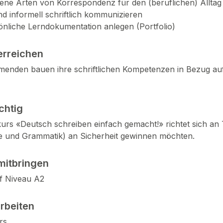
ene Arten von Korrespondenz für den (beruflichen) Alltag
nd informell schriftlich kommunizieren
önliche Lerndokumentation anlegen (Portfolio)
erreichen
menden bauen ihre schriftlichen Kompetenzen in Bezug auf
ichtig
rs «Deutsch schreiben einfach gemacht!» richtet sich an Te
ie und Grammatik) an Sicherheit gewinnen möchten.
mitbringen
f Niveau A2
arbeiten
rs