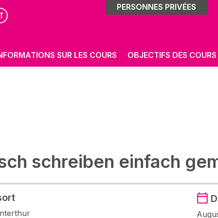
PERSONNES PRIVÉES
T
NFORMATIONS SUR LES COURS
OBJECTIFS DES COURS
sch schreiben einfach ge
sort
D
nterthur
Augus