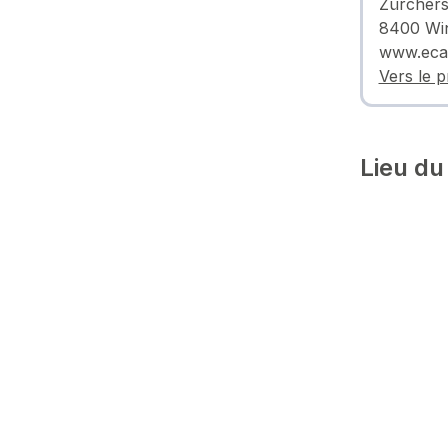
Zürchers
8400 Win
www.eca
Vers le p
Lieu du