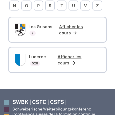
N
O
P
S
T
U
V
Z
Les Grisons
Afficher les
cours
Nombre des cours
7
Lucerne
Afficher les
cours
Nombre des cours
528