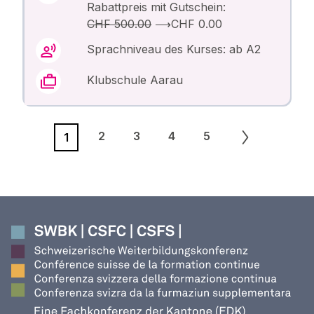
Rabattpreis mit Gutschein:
CHF 500.00
⟶
CHF 0.00
Sprachniveau des Kurses: ab A2
Klubschule Aarau
2
3
4
5
1