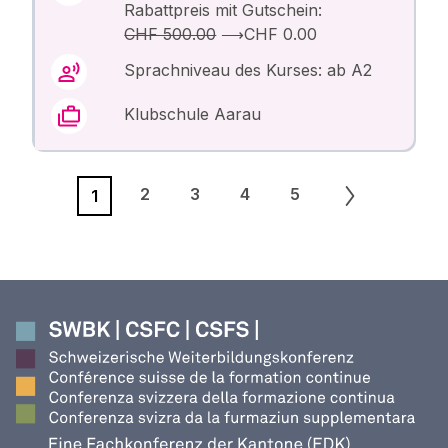
Rabattpreis mit Gutschein:
CHF 500.00
⟶
CHF 0.00
Sprachniveau des Kurses: ab A2
Klubschule Aarau
2
3
4
5
1