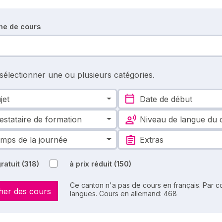
he de cours
 sélectionner une ou plusieurs catégories.
jet
Date de début
estataire de formation
Niveau de langue du 
mps de la journée
Extras
ratuit
(318)
à prix réduit
(150)
Ce canton n'a pas de cours en français. Par co
her des cours
langues. Cours en allemand: 468