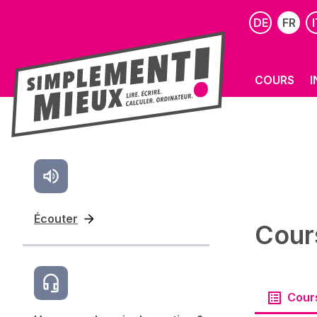
DE
FR
I
COURS
I
Écouter
Cour
Cour