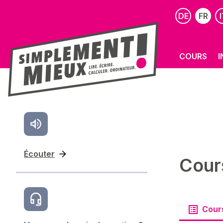
DE
FR
I
COURS
I
Écouter
Cour
Cour