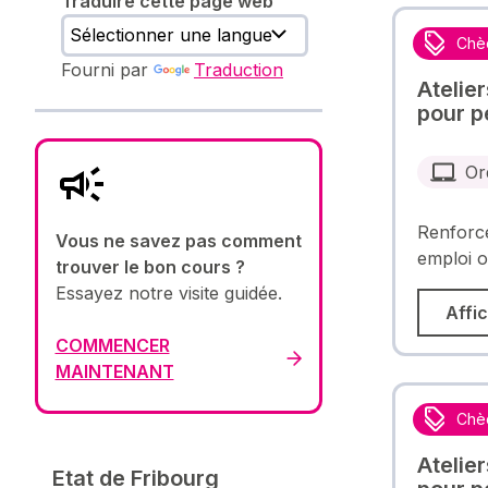
Traduire cette page web
Chè
Fourni par
Traduction
Atelie
pour p
Or
Renforce
Vous ne savez pas comment
emploi o
trouver le bon cours ?
Essayez notre visite guidée.
Affic
COMMENCER
MAINTENANT
Chè
Atelie
Etat de Fribourg