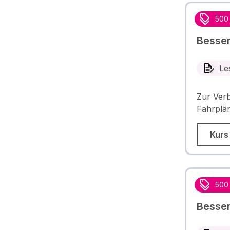
500
Besser
Le
Zur Verb
Fahrplä
Kurs
500
Besser