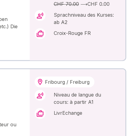
CHF 70.00
⟶
CHF 0.00
Sprachniveau des Kurses:
iben
ab A2
tc.) Die
Croix-Rouge FR
Fribourg / Freiburg
Niveau de langue du
cours: à partir A1
LivrEchange
teur ou