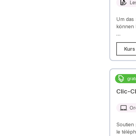
Le
Um das S
können L
…
Kurs
gratu
Clic-Cl
Or
Soutien 
le télép