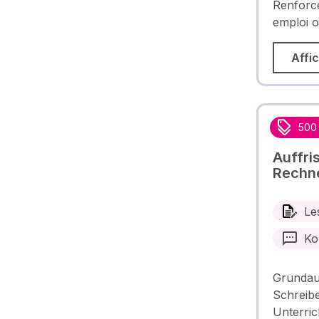
Renforce
emploi o
Affic
500
Auffri
Rechne
Le
Ko
Grundau
Schreiben
Unterric