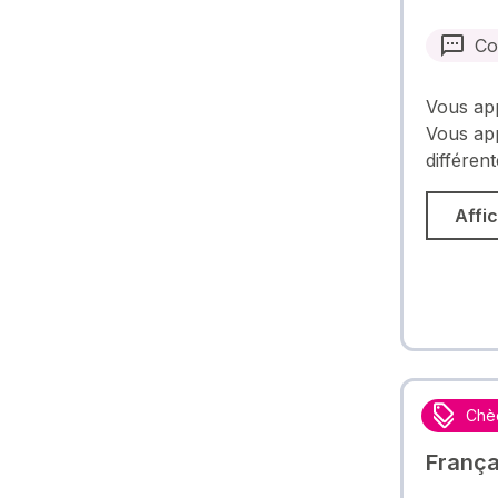
Co
Vous app
Vous ap
différen
Affic
Chè
França