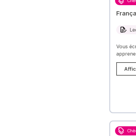
Chè
França
Le
Vous écr
apprenez
Affic
Chè