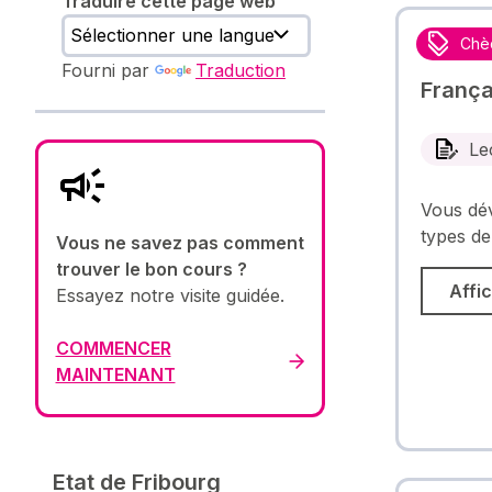
Traduire cette page web
Chè
Fourni par
Traduction
Françai
Le
Vous dév
types de
Vous ne savez pas comment
trouver le bon cours ?
Affic
Essayez notre visite guidée.
COMMENCER
MAINTENANT
Etat de Fribourg