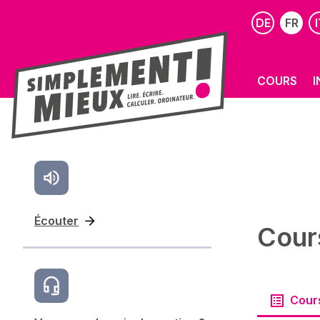
DE
FR
I
COURS
I
Écouter
Cour
Cour