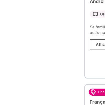
Androi
Or
Se famili
outils n
Affic
Chè
França