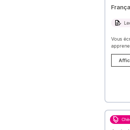
França
Le
Vous écr
apprenez
Affic
Chè